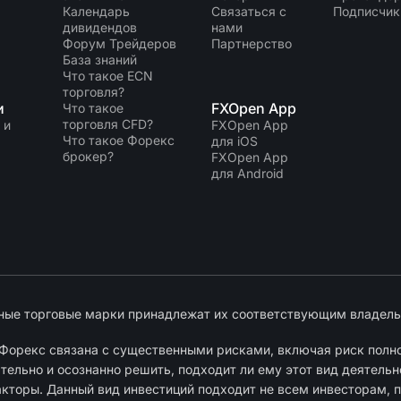
Календарь
Связаться с
Подписчик
дивидендов
нами
Форум Трейдеров
Партнерство
База знаний
Что такое ECN
торговля?
и
FXOpen App
Что такое
торговля CFD?
 и
FXOpen App
Что такое Форекс
для iOS
брокер?
FXOpen App
для Android
ные торговые марки принадлежат их соответствующим владель
Форекс связана с существенными рисками, включая риск полно
ельно и осознанно решить, подходит ли ему этот вид деятельн
акторы. Данный вид инвестиций подходит не всем инвесторам, п