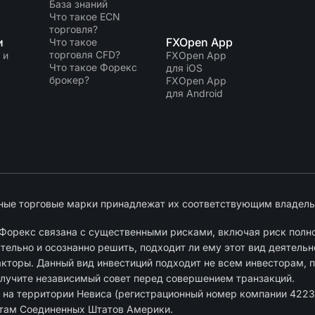
База знаний
Что такое ECN
торговля?
и
FXOpen App
Что такое
торговля CFD?
 и
FXOpen App
Что такое Форекс
для iOS
брокер?
FXOpen App
для Android
ные торговые марки принадлежат их соответствующим владель
Форекс связана с существенными рисками, включая риск полно
ельно и осознанно решить, подходит ли ему этот вид деятельн
акторы. Данный вид инвестиций подходит не всем инвесторам, п
олучите независимый совет перед совершением транзакций.
 на территории Невиса (регистрационный номер компании 4223
нтам Соединенных Штатов Америки.