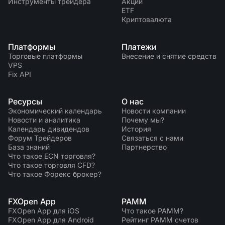
Инструменты трейдера
Акции
ETF
Криптовалюта
Платформы
Платежи
Торговые платформы
Внесение и снятие средств
VPS
Fix API
Ресурсы
О нас
Экономический календарь
Новости компании
Новости и аналитика
Почему мы?
Календарь дивидендов
История
Форум Трейдеров
Связаться с нами
База знаний
Партнерство
Что такое ECN торговля?
Что такое торговля CFD?
Что такое Форекс брокер?
FXOpen App
PAMM
FXOpen App для iOS
Что такое PAMM?
FXOpen App для Android
Рейтинг PAMM счетов