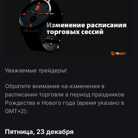
Календарь дивидендов
ETF
Почему мы?
PAMM ECN
Конкурсы Форекс
Форум Трейдеров
Криптовалюта
История
Провайдеры и Подписчики
База знаний
Связаться с нами
Что такое торговля CFD?
Что такое ECN торговля?
Уважаемые трейдеры!
Что такое Форекс брокер?
Обратите внимание на изменения в
расписании торговли в период праздников
Рождества и Нового года (время указано в
GMT+2):
Пятница, 23 декабря