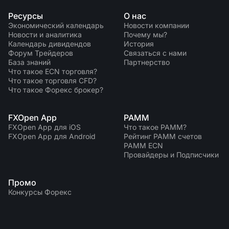
Ресурсы
О нас
Экономический календарь
Новости компании
Новости и аналитика
Почему мы?
Календарь дивидендов
История
Форум Трейдеров
Связаться с нами
База знаний
Партнерство
Что такое ECN торговля?
Что такое торговля CFD?
Что такое Форекс брокер?
FXOpen App
PAMM
FXOpen App для iOS
Что такое PAMM?
FXOpen App для Android
Рейтинг PAMM счетов
PAMM ECN
Провайдеры и Подписчики
Промо
Конкурсы Форекс