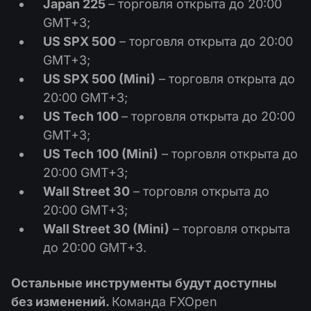
Japan 225
– торговля открыта до 20:00
Календарь дивидендов
ETF
Почему мы?
GMT+3;
PAMM ECN
Конкурсы Форекс
Форум Трейдеров
US SPX 500
– торговля открыта до 20:00
Криптовалюта
История
GMT+3;
Провайдеры и Подписчики
База знаний
US SPX 500 (Mini)
– торговля открыта до
Связаться с нами
20:00 GMT+3;
Что такое торговля CFD?
US Tech 100
– торговля открыта до 20:00
GMT+3;
Что такое ECN торговля?
US Tech 100 (Mini)
– торговля открыта до
Что такое Форекс брокер?
20:00 GMT+3;
Wall Street 30
– торговля открыта до
20:00 GMT+3;
Wall Street 30 (Mini)
– торговля открыта
до 20:00 GMT+3.
Остальные инструменты будут доступны
без изменений.
Команда FXOpen