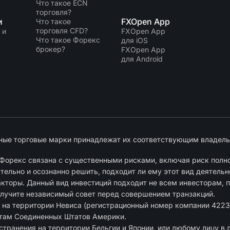
Что такое ECN
торговля?
и
FXOpen App
Что такое
торговля CFD?
 и
FXOpen App
Что такое Форекс
для iOS
брокер?
FXOpen App
для Android
ные торговые марки принадлежат их соответствующим владель
Форекс связана с существенными рисками, включая риск полно
ельно и осознанно решить, подходит ли ему этот вид деятельн
акторы. Данный вид инвестиций подходит не всем инвесторам, п
олучите независимый совет перед совершением транзакций.
 на территории Невиса (регистрационный номер компании 4223
нтам Соединенных Штатов Америки.
транения на территории Бельгии и Японии, или любому лицу в 