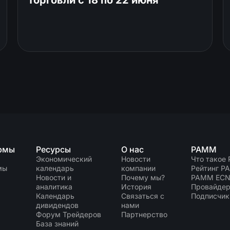
торговли c 18 по 22 июня
рмы
Ресурсы
О нас
PAMM
Экономический
Новости
Что такое
мы
календарь
компании
Рейтинг P
Новости и
Почему мы?
PAMM EC
аналитика
История
Провайдер
Календарь
Связаться с
Подписчик
дивидендов
нами
Форум Трейдеров
Партнерство
База знаний