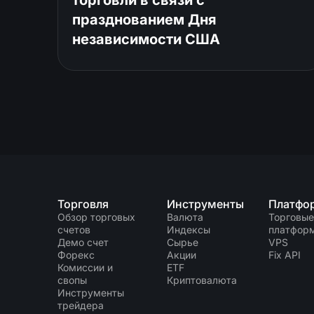
торговли в связи с
празднованием Дня
независимости США
Торговля
Инструменты
Платфо
Обзор торговых
Валюта
Торговые
счетов
Индексы
платфор
Демо счет
Сырье
VPS
Форекс
Акции
Fix API
Комиссии и
ETF
свопы
Криптовалюта
Инструменты
трейдера