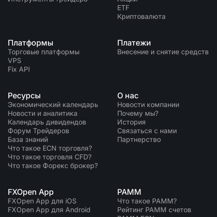
Календарь дивидендов
ETF
ETF
Почему мы?
Криптовалюта
PAMM ECN
Конкурсы Форекс
Форум Трейдеров
Криптовалюта
История
Провайдеры и Подписчики
Платформы
Платежи
База знаний
Торговые платформы
Внесение и снятие средств
Связаться с нами
VPS
Fix API
Что такое торговля CFD?
Что такое ECN торговля?
Ресурсы
О нас
Экономический календарь
Новости компании
Новости и аналитика
Почему мы?
Что такое Форекс брокер?
Календарь дивидендов
История
Форум Трейдеров
Связаться с нами
База знаний
Партнерство
Что такое ECN торговля?
Что такое торговля CFD?
Что такое Форекс брокер?
FXOpen App
PAMM
FXOpen App для iOS
Что такое PAMM?
FXOpen App для Android
Рейтинг PAMM счетов