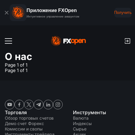
Приложение FXOpen
Получить
Интуитивное управление аккаунтом
Торговые счета
О нас
Демо счет Форекс
Page 1 of 1
Глобальные рынки
Page 1 of 1
Комиссии и свопы
Валюта
Торговые платформы
Платежи
Индексы
TickTrader
FXOpen App
Внесение и снятие средств
PAMM
Экономический календарь
Сырье
Торговля
Инструменты
Обзор торговых платформ
FXOpen App для iOS
VPS
Обзор торговых счетов
Валюта
Рейтинг PAMM счетов
Инструменты трейдера
Новости и аналитика
Демо счет Форекс
Индексы
Акции
Новости компании
Комиссии и свопы
Сырье
FXOpen App для Android
FIX API
Что такое PAMM?
Промо
Инструменты трейдера
Акции