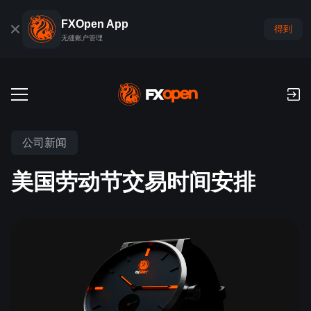
FXOpen App
得到
无缝账户管理
交易账户
公司新闻
外汇模拟账户
全球市场
美国劳动节交易时间安排
佣金和库存费
外汇
交易平台
付款
指数
TickTrader
FXOpen App
存款与取款
PAMM
经济日历
商品
交易平台
iOS FXOpen App
外汇VPS
什么是PAMM?
交易者工具
新闻和分析
股份
公司新闻
Android FXOpen App
FIX API
最佳 PAMM 账户排名
推广