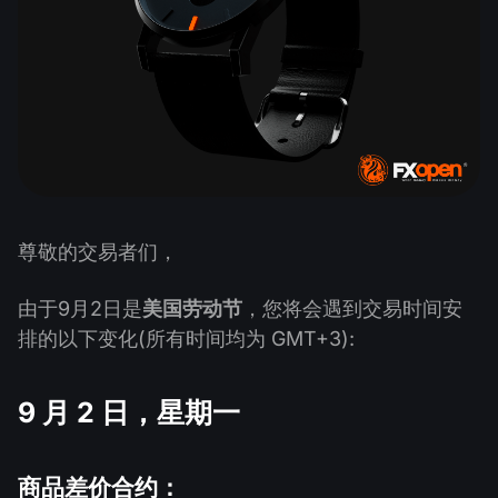
股息日历
ETF
为什么是我们？
PAMM ECN
外汇竞赛
外汇论坛
加密货币
历史
信号提供者与追随者
帮助中心
联系我们
什么是CFD交易？
什么是ECN交易？
尊敬的交易者们，
什么是外汇经纪商？
由于9月2日是
美国劳动节
，您将会遇到交易时间安
排的以下变化(所有时间均为 GMT+3):
9 月 2 日，星期一
商品差价合约：