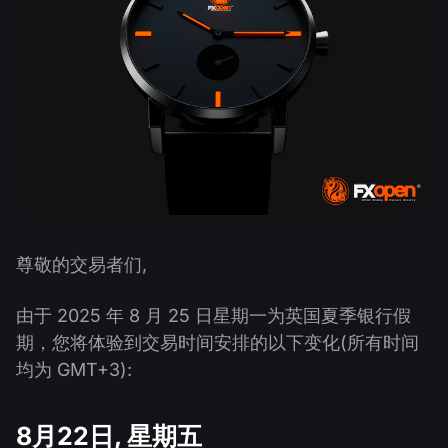
股息日历
ETF
为什么是我们？
PAMM ECN
外汇竞赛
外汇论坛
加密货币
历史
信号提供者与追随者
帮助中心
联系我们
什么是CFD交易？
什么是ECN交易？
什么是外汇经纪商？
尊敬的交易者们,
由于 2025 年 8 月 25 日星期一为英国夏季银行假
期，您将体验到交易时间安排的以下变化(所有时间
均为 GMT+3):
8月22日, 星期五