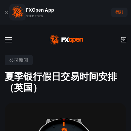
FXOpen App
得到
无缝账户管理
交易账户
公司新闻
外汇模拟账户
全球市场
夏季银行假日交易时间安排
佣金和库存费
外汇
（英国）
交易平台
付款
指数
TickTrader
FXOpen App
存款与取款
PAMM
经济日历
商品
交易平台
iOS FXOpen App
外汇VPS
什么是PAMM?
交易者工具
新闻和分析
股份
公司新闻
Android FXOpen App
FIX API
最佳 PAMM 账户排名
推广