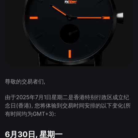
股息日历
ETF
为什么是我们？
PAMM ECN
外汇竞赛
外汇论坛
加密货币
历史
信号提供者与追随者
帮助中心
联系我们
什么是CFD交易？
什么是ECN交易？
什么是外汇经纪商？
尊敬的交易者们,
由于2025年7月1日星期二是香港特别行政区成立纪
念日(香港), 您将体验到交易时间安排的以下变化(所
有时间均为GMT+3):
6月30日, 星期一