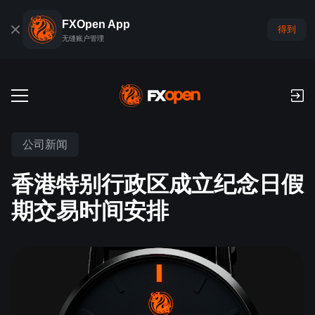
FXOpen App
得到
无缝账户管理
交易账户
公司新闻
外汇模拟账户
全球市场
香港特别行政区成立纪念日假
佣金和库存费
外汇
期交易时间安排
交易平台
付款
指数
TickTrader
FXOpen App
存款与取款
PAMM
经济日历
商品
交易平台
iOS FXOpen App
外汇VPS
什么是PAMM?
交易者工具
新闻和分析
股份
公司新闻
Android FXOpen App
FIX API
最佳 PAMM 账户排名
推广