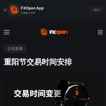
FXOpen App
得到
无缝账户管理
交易账户
公司新闻
外汇模拟账户
全球市场
重阳节交易时间安排
佣金和库存费
外汇
交易平台
付款
指数
TickTrader
FXOpen App
存款与取款
PAMM
经济日历
商品
交易平台
iOS FXOpen App
外汇VPS
什么是PAMM?
交易者工具
新闻和分析
股份
公司新闻
Android FXOpen App
FIX API
最佳 PAMM 账户排名
推广