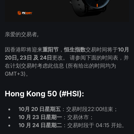
股息日历
ETF
为什么是我们？
PAMM ECN
外汇竞赛
外汇论坛
加密货币
历史
信号提供者与追随者
帮助中心
亲爱的交易者,
联系我们
什么是CFD交易？
因香港即将迎来
重阳节
，
恒生指数
交易时间将于
10月
20日, 23日 及 24日
更改。 请参阅下面的时间表，并
什么是ECN交易？
在计划交易时考虑此信息 (所有给出的时间均为
什么是外汇经纪商？
GMT+3)。
Hong Kong 50 (#HSI):
10月 20 日星期五
：交易时段22:00结束；
10 月 23 日星期一
：交易休市；
10 月 24 日星期二
：交易时段于 04:15 开始。