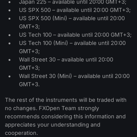
Japan 225 – available until 20:00 GMT+3;
Kalender Dividen
ETF
Mengapa Kami?
US SPX 500 – available until 20:00 GMT+3;
PAMM ECN
Kontes Forex
Forum Forex
US SPX 500 (Mini) – available until 20:00
Mata uang kripto
Sejarah
GMT+3;
Master dan Follower
Bantuan
US Tech 100 – available until 20:00 GMT+3;
Hubungi kami
US Tech 100 (Mini) – available until 20:00
Apa itu Trading CFD?
GMT+3;
Wall Street 30 – available until 20:00
Apa itu Trading ECN?
GMT+3;
Apa itu Broker Forex?
Wall Street 30 (Mini) – available until 20:00
GMT+3.
The rest of the instruments will be traded with
no changes. FXOpen Team strongly
recommends considering this information and
appreciates your understanding and
cooperation.