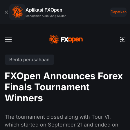
Aplikasi FXOpen
Dapatkan
Manajemen Akun yang Mudah
Akun Trading
Berita perusahaan
Akun Demo Forex
Pasar Global
FXOpen Announces Forex
Komisi dan Swap
Forex
Finals Tournament
Platform Trading
Pembayaran
Indeks
Winners
TickTrader
Aplikasi FXOpen
Setoran dan Penarikan
PAMM
Kalender ekonomi
Komoditas
Perbandingan
iOS Aplikasi FXOpen
VPS
Peringkat Akun PAMM
Alat Trader
The tournament closed along with Tour VI,
Berita & Analisis
Saham
Berita perusahaan
which started on September 21 and ended on
Android Aplikasi FXOpen
API FIX
Akun PAMM
Promosi