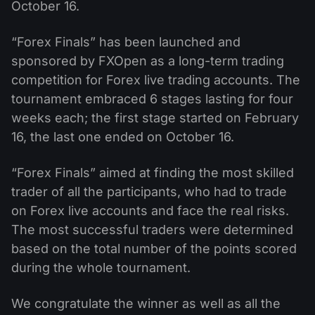
Kalender Dividen
October 16.
ETF
Mengapa Kami?
PAMM ECN
Kontes Forex
Forum Forex
“Forex Finals” has been launched and
Mata uang kripto
Sejarah
sponsored by FXOpen as a long-term trading
Master dan Follower
Bantuan
competition for Forex live trading accounts. The
Hubungi kami
tournament embraced 6 stages lasting for four
Apa itu Trading CFD?
weeks each; the first stage started on February
16, the last one ended on October 16.
Apa itu Trading ECN?
Apa itu Broker Forex?
“Forex Finals” aimed at finding the most skilled
trader of all the participants, who had to trade
on Forex live accounts and face the real risks.
The most successful traders were determined
based on the total number of the points scored
during the whole tournament.
We congratulate the winner as well as all the