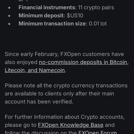
Kalender Dividen
ETF
Financial instruments
: 11 crypto pairs
Mengapa Kami?
PAMM ECN
Kontes Forex
Minimum deposit
: $US10
Forum Forex
Mata uang kripto
Sejarah
Minimum transaction size
: 0.01 lot
Master dan Follower
Bantuan
Hubungi kami
Apa itu Trading CFD?
Since early February, FXOpen customers have
Apa itu Trading ECN?
also enjoyed
no-commission deposits in Bitcoin,
Litecoin, and Namecoin
.
Apa itu Broker Forex?
Please note all the crypto currency transactions
are available to clients only after their main
account has been verified.
For further information about Crypto accounts,
please go to
FXOpen Knowledge Base
and
follow the discussion on the
FXOpen Forum
.