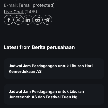
Kalender Dividen
ETF
E-mail:
[email protected]
Mengapa Kami?
PAMM ECN
Kontes Forex
Live Chat
(24/5)
Forum Forex
Mata uang kripto
Sejarah
Master dan Follower
Bantuan
Hubungi kami
Apa itu Trading CFD?
Latest from
Berita perusahaan
Apa itu Trading ECN?
Apa itu Broker Forex?
Jadwal Jam Perdagangan untuk Liburan Hari
Kemerdekaan AS
Jadwal Jam Perdagangan untuk Liburan
Juneteenth AS dan Festival Tuen Ng