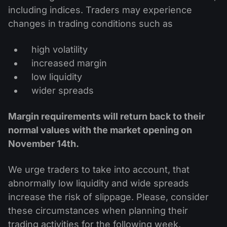
Kalender Dividen
ETF
including indices. Traders may experience
Mengapa Kami?
PAMM ECN
Kontes Forex
changes in trading conditions such as
Forum Forex
Mata uang kripto
Sejarah
Master dan Follower
high volatility
Bantuan
Hubungi kami
increased margin
Apa itu Trading CFD?
low liquidity
wider spreads
Apa itu Trading ECN?
Margin requirements will return back to their
Apa itu Broker Forex?
normal values with the market opening on
November 14th
.
We urge traders to take into account, that
abnormally low liquidity and wide spreads
increase the risk of slippage. Please, consider
these circumstances when planning their
trading activities for the following week.