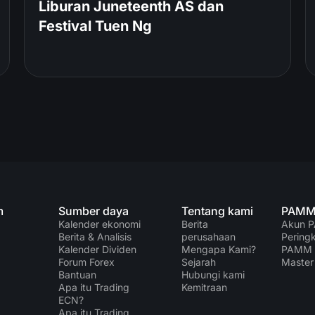
Liburan Juneteenth AS dan
Festival Tuen Ng
m
Sumber daya
Tentang kami
PAM
Kalender ekonomi
Berita
Akun 
Berita & Analisis
perusahaan
Pering
Kalender Dividen
Mengapa Kami?
PAMM
Forum Forex
Sejarah
Master
Bantuan
Hubungi kami
Apa itu Trading
Kemitraan
ECN?
Apa itu Trading