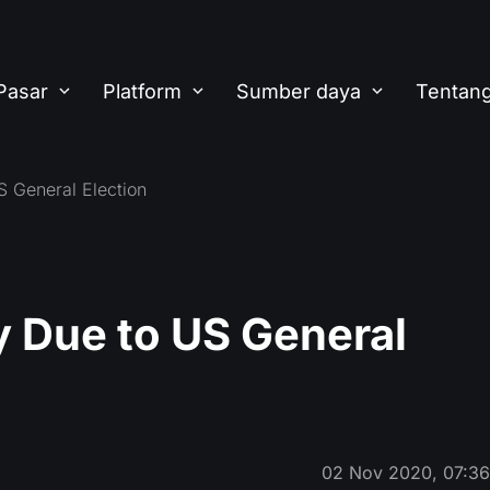
Pasar
Platform
Sumber daya
Tentang
S General Election
ty Due to US General
02 Nov 2020, 07:3