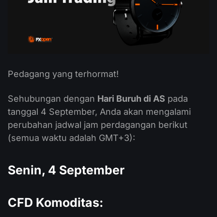
Kalender Dividen
ETF
Mengapa Kami?
PAMM ECN
Kontes Forex
Forum Forex
Mata uang kripto
Sejarah
Master dan Follower
Bantuan
Hubungi kami
Apa itu Trading CFD?
Pedagang yang terhormat!
Apa itu Trading ECN?
Sehubungan dengan
Hari Buruh di AS
pada
tanggal 4 September, Anda akan mengalami
Apa itu Broker Forex?
perubahan jadwal jam perdagangan berikut
(semua waktu adalah GMT+3):
Senin, 4 September
CFD Komoditas: