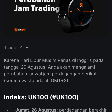
Kalender Dividen
ETF
Mengapa Kami?
PAMM ECN
Kontes Forex
Forum Forex
Mata uang kripto
Sejarah
Master dan Follower
Bantuan
Hubungi kami
Apa itu Trading CFD?
Trader YTH,
Apa itu Trading ECN?
Karena Hari Libur Musim Panas di Inggris pada
Apa itu Broker Forex?
tanggal 29 Agustus, Anda akan mengalami
perubahan jadwal jam perdagangan berikut
(semua waktu adalah GMT+3):
Indeks: UK100 (#UK100)
Jumat, 26 Agustus:
perdagangan berakhir