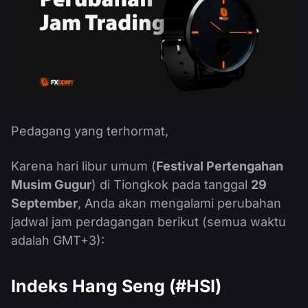
Kalender Dividen
ETF
Mengapa Kami?
PAMM ECN
Kontes Forex
Forum Forex
Mata uang kripto
Sejarah
Master dan Follower
Bantuan
Hubungi kami
Apa itu Trading CFD?
Pedagang yang terhormat,
Apa itu Trading ECN?
Karena hari libur umum (
Festival Pertengahan
Apa itu Broker Forex?
Musim Gugur
) di Tiongkok pada tanggal
29
September
, Anda akan mengalami perubahan
jadwal jam perdagangan berikut (semua waktu
adalah GMT+3):
Indeks Hang Seng (#HSI)