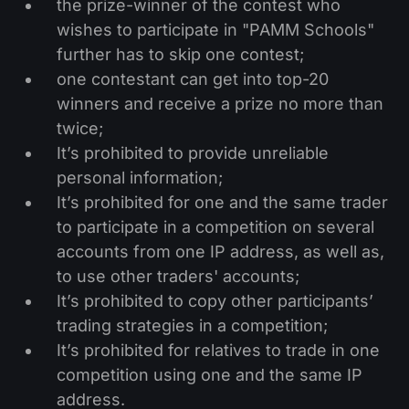
the prize-winner of the contest who
Kalender Dividen
ETF
Mengapa Kami?
wishes to participate in "PAMM Schools"
PAMM ECN
Kontes Forex
Forum Forex
further has to skip one contest;
Mata uang kripto
Sejarah
one contestant can get into top-20
Master dan Follower
Bantuan
winners and receive a prize no more than
Hubungi kami
twice;
Apa itu Trading CFD?
It’s prohibited to provide unreliable
personal information;
Apa itu Trading ECN?
It’s prohibited for one and the same trader
Apa itu Broker Forex?
to participate in a competition on several
accounts from one IP address, as well as,
to use other traders' accounts;
It’s prohibited to copy other participants’
trading strategies in a competition;
It’s prohibited for relatives to trade in one
competition using one and the same IP
address.