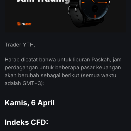
Kalender Dividen
ETF
Mengapa Kami?
PAMM ECN
Kontes Forex
Forum Forex
Mata uang kripto
Sejarah
Master dan Follower
Bantuan
Hubungi kami
Apa itu Trading CFD?
Trader YTH,
Apa itu Trading ECN?
Harap dicatat bahwa untuk liburan Paskah, jam
perdagangan untuk beberapa pasar keuangan
Apa itu Broker Forex?
akan berubah sebagai berikut (semua waktu
adalah GMT+3):
Kamis, 6 April
Indeks CFD: