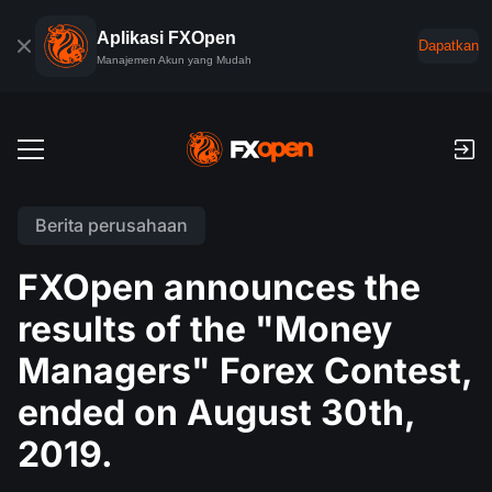
Aplikasi FXOpen
Dapatkan
Manajemen Akun yang Mudah
Akun Trading
Berita perusahaan
Akun Demo Forex
Pasar Global
FXOpen announces the
Komisi dan Swap
Forex
results of the "Money
Platform Trading
Pembayaran
Indeks
Managers" Forex Contest,
TickTrader
Aplikasi FXOpen
Setoran dan Penarikan
PAMM
Kalender ekonomi
ended on August 30th,
Komoditas
Perbandingan
iOS Aplikasi FXOpen
VPS
Peringkat Akun PAMM
Alat Trader
2019.
Berita & Analisis
Saham
Berita perusahaan
Android Aplikasi FXOpen
API FIX
Akun PAMM
Promosi