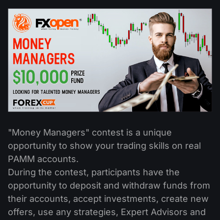
Kalender Dividen
ETF
Mengapa Kami?
PAMM ECN
Kontes Forex
Forum Forex
Mata uang kripto
Sejarah
Master dan Follower
Bantuan
Hubungi kami
Apa itu Trading CFD?
Apa itu Trading ECN?
Apa itu Broker Forex?
"Money Managers" contest is a unique
opportunity to show your trading skills on real
PAMM accounts.
During the contest, participants have the
opportunity to deposit and withdraw funds from
their accounts, accept investments, create new
offers, use any strategies, Expert Advisors and