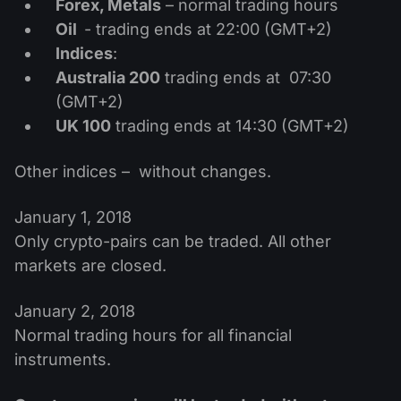
Forex, Metals
– normal trading hours
Kalender Dividen
ETF
Mengapa Kami?
Oil
- trading ends at 22:00 (GMT+2)
PAMM ECN
Kontes Forex
Forum Forex
Indices
:
Mata uang kripto
Sejarah
Australia 200
trading ends at 07:30
Master dan Follower
Bantuan
(GMT+2)
Hubungi kami
UK 100
trading ends at 14:30 (GMT+2)
Apa itu Trading CFD?
Other indices – without changes.
Apa itu Trading ECN?
Apa itu Broker Forex?
January 1, 2018
Only crypto-pairs can be traded. All other
markets are closed.
January 2, 2018
Normal trading hours for all financial
instruments.