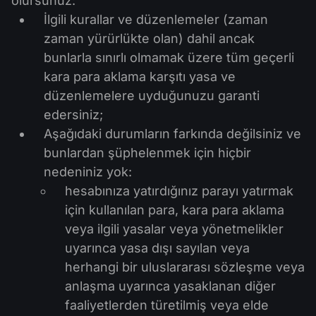
MT4
iOS FXOpen App
VPS
olursunuz:
Haberler ve Analizler
Hisseleri
İlgili kurallar ve düzenlemeler (zaman
Şirket Haberleri
MT5
Android FXOpen App
FIX API
zaman yürürlükte olan) dahil ancak
Temettü Takvimi
ETF
bunlarla sınırlı olmamak üzere tüm geçerli
Neden Biz
Karşılaştırma
kara para aklama karşıtı yasa ve
Yardım Merkezi
Bize Ulaşın
düzenlemelere uyduğunuzu garanti
CFD Yatırımı Nedir?
edersiniz;
Aşağıdaki durumların farkında değilsiniz ve
ECN Yatırımı Nedir?
bunlardan şüphelenmek için hiçbir
nedeniniz yok:
Forex Brokerı nedir?
hesabınıza yatırdığınız parayı yatırmak
için kullanılan para, kara para aklama
veya ilgili yasalar veya yönetmelikler
uyarınca yasa dışı sayılan veya
herhangi bir uluslararası sözleşme veya
anlaşma uyarınca yasaklanan diğer
faaliyetlerden türetilmiş veya elde