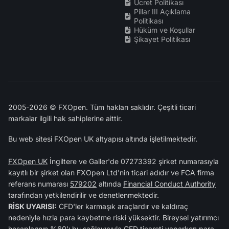
Ücret Politikası
Pillar III Açıklama
Politikası
Hüküm ve Koşullar
Şikayet Politikası
2005-2026 © FXOpen. Tüm hakları saklıdır. Çeşitli ticari
markalar ilgili hak sahiplerine aittir.
Bu web sitesi FXOpen UK altyapısı altında işletilmektedir.
FXOpen UK
İngiltere ve Galler'de 07273392 şirket numarasıyla
kayıtlı bir şirket olan FXOpen Ltd'nin ticari adıdır ve FCA firma
referans numarası
579202
altında
Financial Conduct Authority
tarafından yetkilendirilir ve denetlenmektedir.
RİSK UYARISI:
CFD'ler karmaşık araçlardır ve kaldıraç
nedeniyle hızla para kaybetme riski yüksektir. Bireysel yatırımcı
hesaplarının %60'ı bu sağlayıcıyla CFD ticareti yaparken para