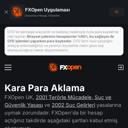
FXOpen Uygulaması
Al
Sorunsuz Hesap Yönetimi
CFD'ler karmaşık araçlardır ve kaldıraç nedeniyle hızla para kaybetme
riski taşırlar.
Bireysel yatırımcı hesaplarının %60'ı, bu sağlayıcı ile
CFD işlemleri yaparken para kaybeder.
CFD'lerin nasıl çalıştığını
anlayıp anlamadığınızı ve paranızı kaybetme riskini göze alıp
alamayacağınızı tekrar düşünmelisiniz.
Ticaret Hesapları
Komisyon ve Swaplar
Küresel Pazarlar
Kara Para Aklama
Ödemeler
Forex
FXOpen UK,
2001 Terörle Mücadele, Suç ve
Ticaret Platformları
Yatırma ve Çekme işlemlerini
Tüccarlar Araçları
Güvenlik Yasası
ve
2002 Suç Gelirleri
yasalarına
Endeksler
uymak zorundadır. FXOpen'da bir hesap
TickTrader
FXOpen App
Ekonomik Takvim
açtığınız takdirde aşağıdaki şartları kabul etmiş
Emtialar