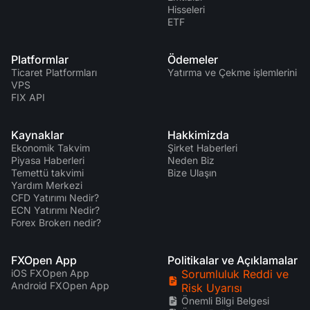
Hisseleri
ETF
Platformlar
Ödemeler
Ticaret Platformları
Yatırma ve Çekme işlemlerini
VPS
FIX API
Kaynaklar
Hakkimizda
Ekonomik Takvim
Şirket Haberleri
Piyasa Haberleri
Neden Biz
Temettü takvimi
Bize Ulaşın
Yardım Merkezi
CFD Yatırımı Nedir?
ECN Yatırımı Nedir?
Forex Brokerı nedir?
FXOpen App
Politikalar ve Açıklamalar
iOS FXOpen App
Sorumluluk Reddi ve
Android FXOpen App
Risk Uyarısı
Önemli Bilgi Belgesi