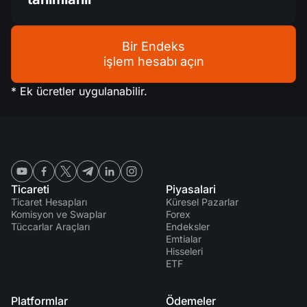
Bir Endeks
işlem hesabı açın
* Ek ücretler uygulanabilir.
Ticareti
Piyasalari
Ticaret Hesapları
Küresel Pazarlar
Komisyon ve Swaplar
Forex
Tüccarlar Araçları
Endeksler
Emtialar
Hisseleri
ETF
Platformlar
Ödemeler