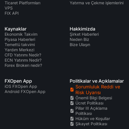
Ticaret Platformları
Yatırma ve Çekme işlemlerini
VPS
FIX API
Kaynaklar
Hakkimizda
Ekonomik Takvim
Şirket Haberleri
Piyasa Haberleri
Neden Biz
Temettü takvimi
Bize Ulaşın
Yardım Merkezi
CFD Yatırımı Nedir?
ECN Yatırımı Nedir?
Forex Brokerı nedir?
FXOpen App
Politikalar ve Açıklamalar
iOS FXOpen App
Sorumluluk Reddi ve
Android FXOpen App
Risk Uyarısı
Önemli Bilgi Belgesi
Ücret Politikası
Pillar III Açıklama
Politikası
Hüküm ve Koşullar
Şikayet Politikası