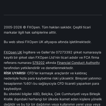
2005-2026 © FXOpen. Tüm hakları saklıdır. Çeşitli ticari
markalar ilgili hak sahiplerine aittir.
Bu web sitesi FXOpen UK altyapısı altında işletilmektedir.
FXOpen UK
İngiltere ve Galler'de 07273392 şirket numarasıyla
kayıtlı bir şirket olan FXOpen Ltd'nin ticari adıdır ve FCA firma
referans numarası
579202
altında
Financial Conduct Authority
tarafından yetkilendirilir ve denetlenmektedir.
RİSK UYARISI:
CFD'ler karmaşık araçlardır ve kaldıraç
nedeniyle hızla para kaybetme riski yüksektir. Bireysel yatırımcı
hesaplarının %60'ı bu sağlayıcıyla CFD ticareti yaparken para
kaybediyor.
Bu sitedeki bilgiler ABD, Belçika, Çek Cumhuriyeti veya Birleşik
Krallık dışındaki herhangi bir ülkede ikamet eden kişilere yönelik
değildir ve bu tür bir dağıtımın veya kullanımın yerel yasa veya