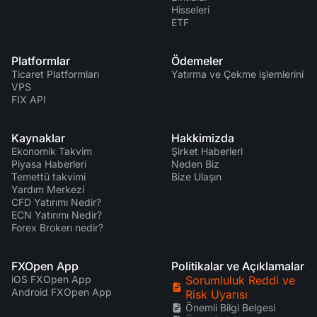
Hisseleri
ETF
Platformlar
Ödemeler
Ticaret Platformları
Yatırma ve Çekme işlemlerini
VPS
FIX API
Kaynaklar
Hakkimizda
Ekonomik Takvim
Şirket Haberleri
Piyasa Haberleri
Neden Biz
Temettü takvimi
Bize Ulaşın
Yardım Merkezi
CFD Yatırımı Nedir?
ECN Yatırımı Nedir?
Forex Brokerı nedir?
FXOpen App
Politikalar ve Açıklamalar
iOS FXOpen App
Sorumluluk Reddi ve
Android FXOpen App
Risk Uyarısı
Önemli Bilgi Belgesi