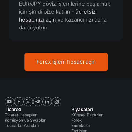
EUR/JPY döviz işlemlerine başlamak
için şimdi bize katılın -
ücretsiz
hesabınızı açın
ve kazancınızı daha
da büyütün.
Forex işlem hesabı açın
Ticareti
Piyasalari
Ticaret Hesapları
Küresel Pazarlar
Komisyon ve Swaplar
Forex
Tüccarlar Araçları
Endeksler
Emtialar