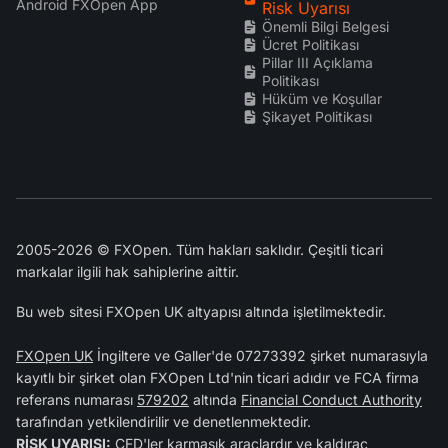
Android FXOpen App
Risk Uyarısı
Önemli Bilgi Belgesi
Ücret Politikası
Pillar III Açıklama
Politikası
Hüküm ve Koşullar
Şikayet Politikası
2005-2026 © FXOpen. Tüm hakları saklıdır. Çeşitli ticari
markalar ilgili hak sahiplerine aittir.
Bu web sitesi FXOpen UK altyapısı altında işletilmektedir.
FXOpen UK
İngiltere ve Galler'de 07273392 şirket numarasıyla
kayıtlı bir şirket olan FXOpen Ltd'nin ticari adıdır ve FCA firma
referans numarası
579202
altında
Financial Conduct Authority
tarafından yetkilendirilir ve denetlenmektedir.
RİSK UYARISI:
CFD'ler karmaşık araçlardır ve kaldıraç