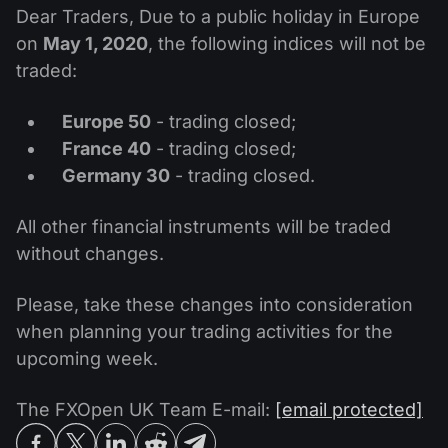
MT4
iOS FXOpen App
VPS
Dear Traders, Due to a public holiday in Europe
Haberler ve Analizler
Hisseleri
Şirket Haberleri
on
May 1, 2020
, the following indices will not be
MT5
Android FXOpen App
FIX API
Temettü Takvimi
traded:
ETF
Neden Biz
Karşılaştırma
Yardım Merkezi
Europe 50
- trading closed;
Bize Ulaşın
France 40
- trading closed;
CFD Yatırımı Nedir?
Germany 30
- trading closed.
ECN Yatırımı Nedir?
All other financial instruments will be traded
without changes.
Forex Brokerı nedir?
Please, take these changes into consideration
when planning your trading activities for the
upcoming week.
The FXOpen UK Team E-mail:
[email protected]