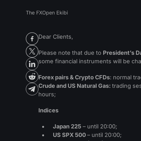
The FXOpen Ekibi
Dear Clients,
Please note that due to
President’s D
some financial instruments will be ch
Forex pairs & Crypto CFDs
: normal tr
Crude and US Natural Gas:
trading se
hours;
Indices
Japan 225
– until 20:00;
US SPX 500
– until 20:00;