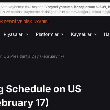
para kaybetme riski taşırlar.
Bireysel yatırımcı hesaplarının %60'ı, b
ğınızı ve paranızı kaybetme riskini göze alıp alamayacağınızı tekrar düşü
 REDDI VE RISK UYARISI
Piyasalari
Platformlar
Kaynaklar
Ha
n US President’s Day (February 17)
g Schedule on US
ebruary 17)