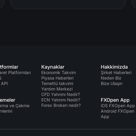
tformlar
Kaynaklar
Hakkimizda
aret Platformları
Ekonomik Takvim
Şirket Haberleri
S
Piyasa Haberleri
Neden Biz
 API
Temettü takvimi
Bize Ulaşın
Yardım Merkezi
CFD Yatırımı Nedir?
emeler
FXOpen App
ECN Yatırımı Nedir?
Forex Brokerı nedir?
ırma ve Çekme
iOS FXOpen App
mlerini
Android FXOpen
App