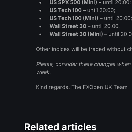
US SPX 500 (Mini)
– until 20:00;
US Tech 100
– until 20:00;
US Tech 100 (Mini)
– until 20:00;
Wall Street 30
– until 20:00:
Wall Street 30 (Mini)
– until 20:0
Other indices will be traded without 
Please, consider these changes when p
week.
Kind regards, The FXOpen UK Team
Related articles