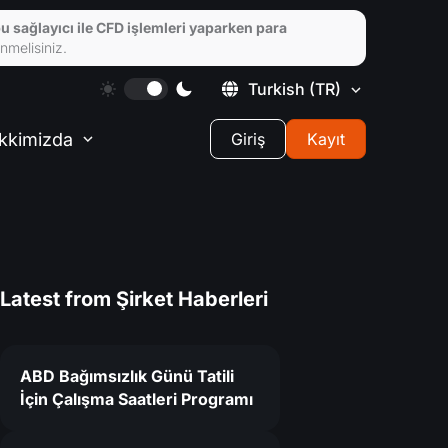
u sağlayıcı ile CFD işlemleri yaparken para
nmelisiniz.
Turkish
(TR)
kkimizda
Giriş
Kayıt
Latest from
Şirket Haberleri
ABD Bağımsızlık Günü Tatili
İçin Çalışma Saatleri Programı