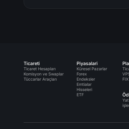
Ticareti
Piyasalari
Pla
Ticaret Hesapları
Küresel Pazarlar
Tic
Komisyon ve Swaplar
Forex
VP
Tüccarlar Araçları
Endeksler
FIX
Emtialar
Hisseleri
Öd
ETF
Yat
işle