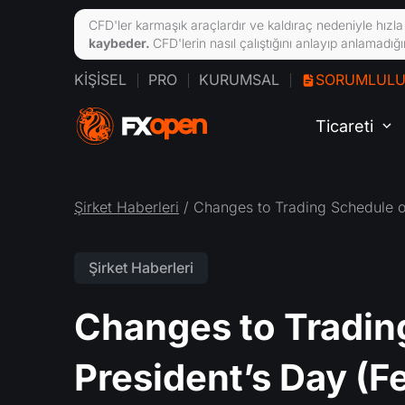
CFD'ler karmaşık araçlardır ve kaldıraç nedeniyle hızla 
kaybeder.
CFD'lerin nasıl çalıştığını anlayıp anlamadı
KIŞISEL
PRO
KURUMSAL
SORUMLULUK
Ticareti
Şirket Haberleri
/ Changes to Trading Schedule o
Şirket Haberleri
Changes to Tradin
President’s Day (F