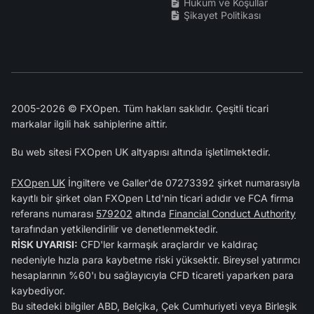
Hüküm ve Koşullar
Şikayet Politikası
2005-2026 © FXOpen. Tüm hakları saklıdır. Çeşitli ticari
markalar ilgili hak sahiplerine aittir.
Bu web sitesi FXOpen UK altyapısı altında işletilmektedir.
FXOpen UK
İngiltere ve Galler'de 07273392 şirket numarasıyla
kayıtlı bir şirket olan FXOpen Ltd'nin ticari adıdır ve FCA firma
referans numarası
579202
altında
Financial Conduct Authority
tarafından yetkilendirilir ve denetlenmektedir.
RİSK UYARISI:
CFD'ler karmaşık araçlardır ve kaldıraç
nedeniyle hızla para kaybetme riski yüksektir. Bireysel yatırımcı
hesaplarının %60'ı bu sağlayıcıyla CFD ticareti yaparken para
kaybediyor.
Bu sitedeki bilgiler ABD, Belçika, Çek Cumhuriyeti veya Birleşik