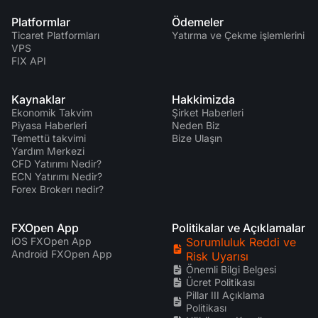
Platformlar
Ödemeler
Ticaret Platformları
Yatırma ve Çekme işlemlerini
VPS
FIX API
Kaynaklar
Hakkimizda
Ekonomik Takvim
Şirket Haberleri
Piyasa Haberleri
Neden Biz
Temettü takvimi
Bize Ulaşın
Yardım Merkezi
CFD Yatırımı Nedir?
ECN Yatırımı Nedir?
Forex Brokerı nedir?
FXOpen App
Politikalar ve Açıklamalar
iOS FXOpen App
Sorumluluk Reddi ve
Android FXOpen App
Risk Uyarısı
Önemli Bilgi Belgesi
Ücret Politikası
Pillar III Açıklama
Politikası