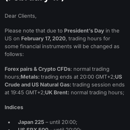
MT4
iOS FXOpen App
VPS
Haberler ve Analizler
Hisseleri
Şirket Haberleri
MT5
Android FXOpen App
FIX API
Dear Clients,
Temettü Takvimi
ETF
Neden Biz
Karşılaştırma
Please note that due to
President’s Day
in the
Yardım Merkezi
US on
February 17, 2020
, trading hours for
Bize Ulaşın
some financial instruments will be changed as
CFD Yatırımı Nedir?
follows:
ECN Yatırımı Nedir?
Forex pairs & Crypto CFDs
: normal trading
Forex Brokerı nedir?
hours;
Metals:
trading ends at 20:00 GMT+2;
US
Crude and US Natural Gas:
trading session ends
at 19:45 GMT+2;
UK Brent:
normal trading hours;
Indices
Japan 225
– until 20:00;
US SPX 500
– until 20:00;