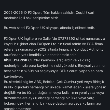
2005-2026 © FXOpen. Tüm hakları saklıdır. Çeşitli ticari
markalar ilgili hak sahiplerine aittir.
Bu web sitesi FXOpen UK altyapısı altında işletilmektedir.
FXOpen UK
İngiltere ve Galler'de 07273392 şirket numarasıyla
kayıtlı bir şirket olan FXOpen Ltd'nin ticari adıdır ve FCA firma
referans numarası
579202
altında
Financial Conduct Authority
tarafından yetkilendirilir ve denetlenmektedir.
RİSK UYARISI:
CFD'ler karmaşık araçlardır ve kaldıraç
nedeniyle hızla para kaybetme riski yüksektir. Bireysel yatırımcı
hesaplarının %60'ı bu sağlayıcıyla CFD ticareti yaparken para
kaybediyor.
Bu sitedeki bilgiler ABD, Belçika, Çek Cumhuriyeti veya Birleşik
Krallık dışındaki herhangi bir ülkede ikamet eden kişilere yönelik
değildir ve bu tür bir dağıtımın veya kullanımın yerel yasa veya
düzenlemelere aykırı olacağı herhangi bir ülke veya yargı
bölgesindeki herhangi bir kişiye dağıtılması veya kullanılması
amaçlanmamıştır.