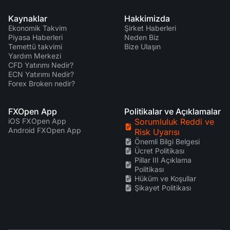
Kaynaklar
Hakkimizda
Ekonomik Takvim
Şirket Haberleri
Piyasa Haberleri
Neden Biz
Temettü takvimi
Bize Ulaşın
Yardım Merkezi
CFD Yatırımı Nedir?
ECN Yatırımı Nedir?
Forex Brokerı nedir?
FXOpen App
Politikalar ve Açıklamalar
iOS FXOpen App
Sorumluluk Reddi ve
Android FXOpen App
Risk Uyarısı
Önemli Bilgi Belgesi
Ücret Politikası
Pillar III Açıklama
Politikası
Hüküm ve Koşullar
Şikayet Politikası