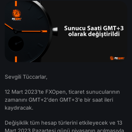
MT4
iOS FXOpen App
VPS
Haberler ve Analizler
Hisseleri
Şirket Haberleri
MT5
Android FXOpen App
FIX API
Temettü Takvimi
ETF
Neden Biz
Karşılaştırma
Yardım Merkezi
Bize Ulaşın
CFD Yatırımı Nedir?
ECN Yatırımı Nedir?
Forex Brokerı nedir?
Sevgili Tüccarlar,
12 Mart 2023'te FXOpen, ticaret sunucularının
zamanını GMT+2'den GMT+3'e bir saat ileri
kaydıracak.
Değişiklik tüm hesap türlerini etkileyecek ve 13
Mart 2023 Pazartesi günü piyasanın açılmasıyla