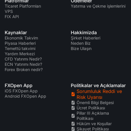
Platformlar
Ödemeler
Ticaret Platformları
Yatırma ve Çekme işlemlerini
VPS
FIX API
Kaynaklar
Hakkimizda
Ekonomik Takvim
Şirket Haberleri
Piyasa Haberleri
Neden Biz
Temettü takvimi
Bize Ulaşın
Yardım Merkezi
CFD Yatırımı Nedir?
ECN Yatırımı Nedir?
Forex Brokerı nedir?
FXOpen App
Politikalar ve Açıklamalar
iOS FXOpen App
Sorumluluk Reddi ve
Android FXOpen App
Risk Uyarısı
Önemli Bilgi Belgesi
Ücret Politikası
Pillar III Açıklama
Politikası
Hüküm ve Koşullar
Şikayet Politikası