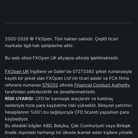
2005-2026 © FXOpen. Tüm hakları saklıdır. Çeşitli ticari
markalar ilgili hak sahiplerine aittir.
Bu web sitesi FXOpen UK altyapısı altında işletilmektedir.
FXOpen UK
İngiltere ve Galler'de 07273392 şirket numarasıyla
kayıtlı bir şirket olan FXOpen Ltd'nin ticari adıdır ve FCA firma
referans numarası
579202
altında
Financial Conduct Authority
tarafından yetkilendirilir ve denetlenmektedir.
RİSK UYARISI:
CFD'ler karmaşık araçlardır ve kaldıraç
nedeniyle hızla para kaybetme riski yüksektir. Bireysel yatırımcı
hesaplarının %60'ı bu sağlayıcıyla CFD ticareti yaparken para
kaybediyor.
Bu sitedeki bilgiler ABD, Belçika, Çek Cumhuriyeti veya Birleşik
Krallık dışındaki herhangi bir ülkede ikamet eden kişilere yönelik