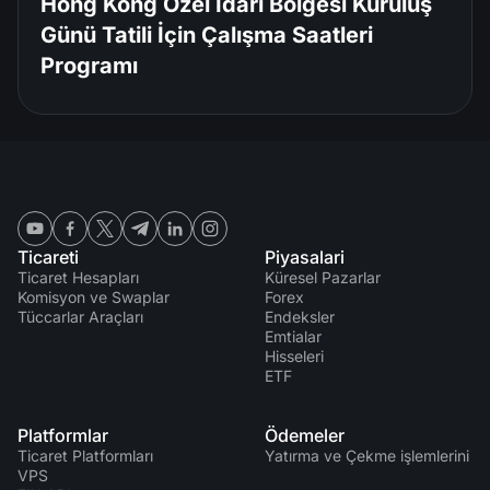
Hong Kong Özel İdari Bölgesi Kuruluş
Günü Tatili İçin Çalışma Saatleri
Programı
Ticareti
Piyasalari
Ticaret Hesapları
Küresel Pazarlar
Komisyon ve Swaplar
Forex
Tüccarlar Araçları
Endeksler
Emtialar
Hisseleri
ETF
Platformlar
Ödemeler
Ticaret Platformları
Yatırma ve Çekme işlemlerini
VPS