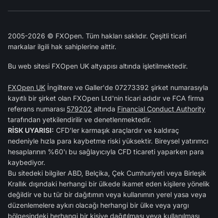
2005-2026 © FXOpen. Tüm hakları saklıdır. Çeşitli ticari
markalar ilgili hak sahiplerine aittir.
Bu web sitesi FXOpen UK altyapısı altında işletilmektedir.
FXOpen UK
İngiltere ve Galler'de 07273392 şirket numarasıyla
kayıtlı bir şirket olan FXOpen Ltd'nin ticari adıdır ve FCA firma
referans numarası
579202
altında
Financial Conduct Authority
tarafından yetkilendirilir ve denetlenmektedir.
RİSK UYARISI:
CFD'ler karmaşık araçlardır ve kaldıraç
nedeniyle hızla para kaybetme riski yüksektir. Bireysel yatırımcı
hesaplarının %60'ı bu sağlayıcıyla CFD ticareti yaparken para
kaybediyor.
Bu sitedeki bilgiler ABD, Belçika, Çek Cumhuriyeti veya Birleşik
Krallık dışındaki herhangi bir ülkede ikamet eden kişilere yönelik
değildir ve bu tür bir dağıtımın veya kullanımın yerel yasa veya
düzenlemelere aykırı olacağı herhangi bir ülke veya yargı
bölgesindeki herhangi bir kişiye dağıtılması veya kullanılması