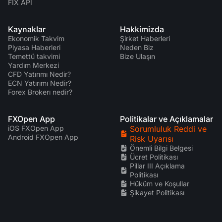
FIX API
Kaynaklar
Hakkimizda
Ekonomik Takvim
Şirket Haberleri
Piyasa Haberleri
Neden Biz
Temettü takvimi
Bize Ulaşın
Yardım Merkezi
CFD Yatırımı Nedir?
ECN Yatırımı Nedir?
Forex Brokerı nedir?
FXOpen App
Politikalar ve Açıklamalar
iOS FXOpen App
Sorumluluk Reddi ve
Android FXOpen App
Risk Uyarısı
Önemli Bilgi Belgesi
Ücret Politikası
Pillar III Açıklama
Politikası
Hüküm ve Koşullar
Şikayet Politikası