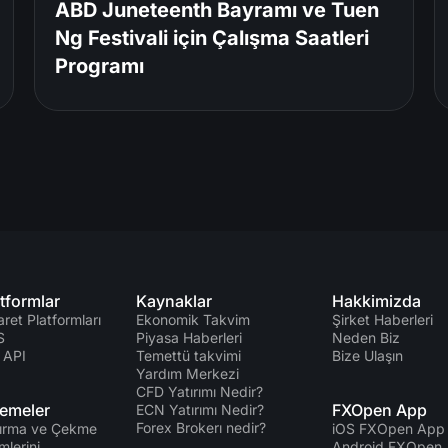
ABD Juneteenth Bayramı ve Tuen
Ng Festivali için Çalışma Saatleri
Programı
tformlar
Kaynaklar
Hakkimizda
aret Platformları
Ekonomik Takvim
Şirket Haberleri
S
Piyasa Haberleri
Neden Biz
 API
Temettü takvimi
Bize Ulaşın
Yardım Merkezi
CFD Yatırımı Nedir?
emeler
FXOpen App
ECN Yatırımı Nedir?
Forex Brokerı nedir?
ırma ve Çekme
iOS FXOpen App
mlerini
Android FXOpen