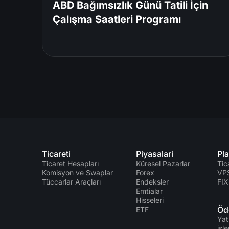
ABD Bağımsızlık Günü Tatili İçin
Çalışma Saatleri Programı
Ticareti
Piyasalari
Pla
Ticaret Hesapları
Küresel Pazarlar
Tic
Komisyon ve Swaplar
Forex
VP
Tüccarlar Araçları
Endeksler
FIX
Emtialar
Hisseleri
Öd
ETF
Yat
işle