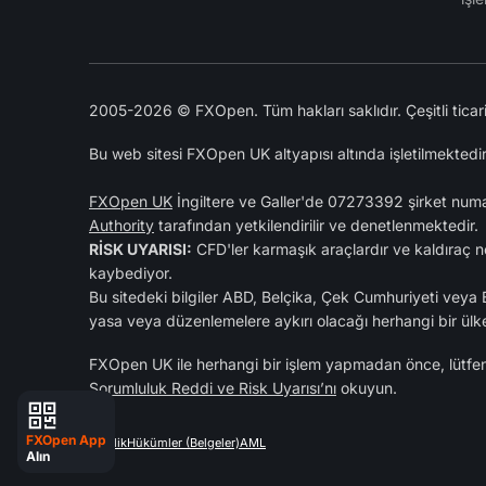
2005-2026 © FXOpen. Tüm hakları saklıdır. Çeşitli ticari ma
Bu web sitesi FXOpen UK altyapısı altında işletilmektedir
FXOpen UK
İngiltere ve Galler'de 07273392 şirket numar
Authority
tarafından yetkilendirilir ve denetlenmektedir.
RİSK UYARISI:
CFD'ler karmaşık araçlardır ve kaldıraç n
kaybediyor.
Bu sitedeki bilgiler ABD, Belçika, Çek Cumhuriyeti veya Bi
yasa veya düzenlemelere aykırı olacağı herhangi bir ülke
FXOpen UK ile herhangi bir işlem yapmadan önce, lütfen b
Sorumluluk Reddi ve Risk Uyarısı’nı
okuyun.
FXOpen App
Gizlilik
Hükümler (Belgeler)
AML
Alın