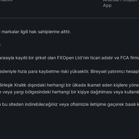
App
rkalar ilgili hak sahiplerine aittir.
.
asıyla kayıtlı bir şirket olan FXOpen Ltd'nin ticari adıdır ve FCA fi
edeniyle hızla para kaybetme riski yüksektir. Bireysel yatırımcı hesap
rleşik Krallık dışındaki herhangi bir ülkede ikamet eden kişilere yönel
 veya yargı bölgesindeki herhangi bir kişiye dağıtılması veya kullan
u siteden indirebileceğiniz veya ofisimizle iletişime geçerek basılı