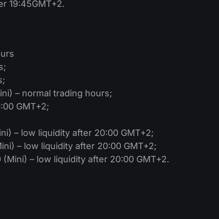
fter 19:45GMT+2.
ours
s;
s;
i) – normal trading hours;
20:00 GMT+2;
) – low liquidity after 20:00 GMT+2;
i) – low liquidity after 20:00 GMT+2;
 (Mini) – low liquidity after 20:00 GMT+2.