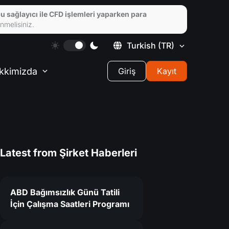
u sağlayıcı ile CFD işlemleri yaparken para
nmelisiniz.
Turkish
(TR)
kkimizda
Giriş
Kayıt
Latest from
Şirket Haberleri
ABD Bağımsızlık Günü Tatili
İçin Çalışma Saatleri Programı