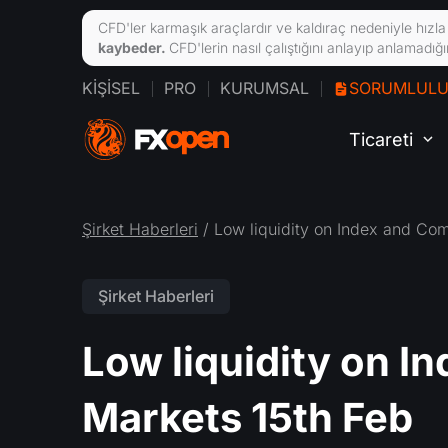
CFD'ler karmaşık araçlardır ve kaldıraç nedeniyle hızla 
kaybeder.
CFD'lerin nasıl çalıştığını anlayıp anlamadı
KIŞISEL
PRO
KURUMSAL
SORUMLULUK
Ticareti
Şirket Haberleri
/ Low liquidity on Index and Co
Şirket Haberleri
Low liquidity on 
Markets 15th Feb