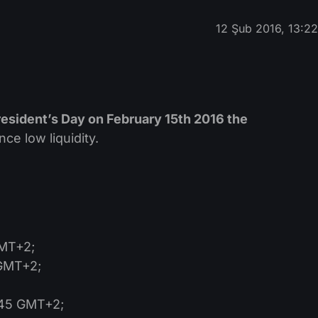
12 Şub 2016, 13:2
esident’s Day on February 15th 2016
the
e low liquidity.
GMT+2;
0 GMT+2;
9:45 GMT+2;