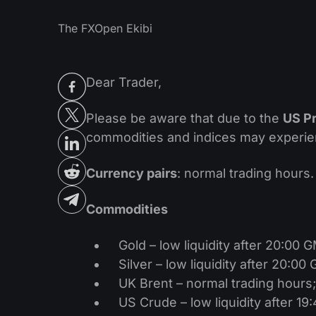
The FXOpen Ekibi
Dear Trader,
Please be aware that due to the
US Pr
commodities and indices may experienc
Currency pairs
: normal trading hours.
Commodities
Gold – low liquidity after 20:00 
Silver – low liquidity after 20:0
UK Brent – normal trading hours;
US Crude – low liquidity after 1