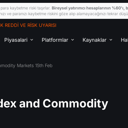
para kaybetme riski taşırlar.
Bireysel yatırımcı hesaplarının %60'ı, b
ğınızı ve paranızı kaybetme riskini göze alıp alamayacağınızı tekrar düşü
 REDDI VE RISK UYARISI
Piyasalari
Platformlar
Kaynaklar
Ha
mmodity Markets 15th Feb
Index and Commodity