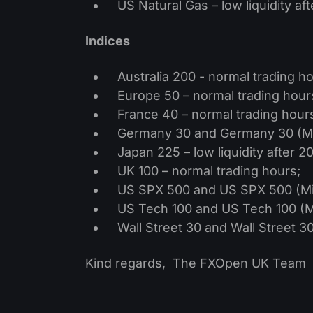
US Natural Gas – low liquidity a
Indices
Australia 200 - normal trading h
Europe 50 – normal trading hour
France 40 – normal trading hour
Germany 30 and Germany 30 (Min
Japan 225 – low liquidity after 
UK 100 – normal trading hours;
US SPX 500 and US SPX 500 (Mini
US Tech 100 and US Tech 100 (Min
Wall Street 30 and Wall Street 30
Kind regards, The FXOpen UK Team