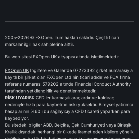
2005-2026 © FXOpen. Tüm hakları saklıdır. Çeşitli ticari
markalar ilgili hak sahiplerine aittir.
Bu web sitesi FXOpen UK altyapısı altında işletilmektedir.
FXOpen UK
İngiltere ve Galler'de 07273392 şirket numarasıyla
kayıtlı bir şirket olan FXOpen Ltd'nin ticari adıdır ve FCA firma
referans numarası
579202
altında
Financial Conduct Authority
tarafından yetkilendirilir ve denetlenmektedir.
RİSK UYARISI:
CFD'ler karmaşık araçlardır ve kaldıraç
nedeniyle hızla para kaybetme riski yüksektir. Bireysel yatırımcı
hesaplarının %60'ı bu sağlayıcıyla CFD ticareti yaparken para
kaybediyor.
Bu sitedeki bilgiler ABD, Belçika, Çek Cumhuriyeti veya Birleşik
Krallık dışındaki herhangi bir ülkede ikamet eden kişilere yönelik
değildir ve bu tür bir dağıtımın veya kullanımın yerel yasa veya