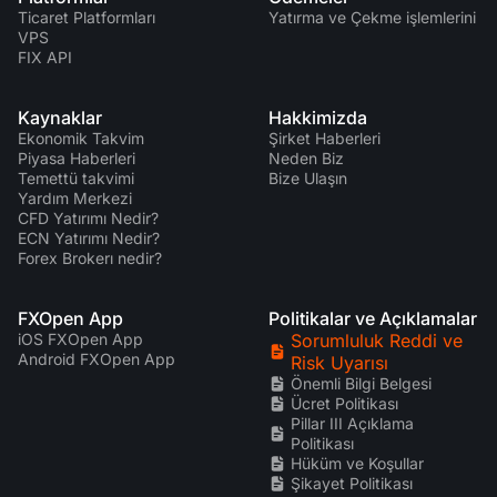
Ticaret Platformları
Yatırma ve Çekme işlemlerini
VPS
FIX API
Kaynaklar
Hakkimizda
Ekonomik Takvim
Şirket Haberleri
Piyasa Haberleri
Neden Biz
Temettü takvimi
Bize Ulaşın
Yardım Merkezi
CFD Yatırımı Nedir?
ECN Yatırımı Nedir?
Forex Brokerı nedir?
FXOpen App
Politikalar ve Açıklamalar
iOS FXOpen App
Sorumluluk Reddi ve
Android FXOpen App
Risk Uyarısı
Önemli Bilgi Belgesi
Ücret Politikası
Pillar III Açıklama
Politikası
Hüküm ve Koşullar
Şikayet Politikası