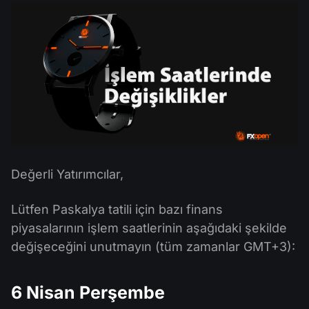
MT4
iOS FXOpen App
VPS
Haberler ve Analizler
Hisseleri
Şirket Haberleri
MT5
Android FXOpen App
FIX API
Temettü Takvimi
ETF
Neden Biz
Karşılaştırma
Yardım Merkezi
Bize Ulaşın
CFD Yatırımı Nedir?
ECN Yatırımı Nedir?
Değerli Yatırımcılar,
Forex Brokerı nedir?
Lütfen Paskalya tatili için bazı finans
piyasalarının işlem saatlerinin aşağıdaki şekilde
değişeceğini unutmayın (tüm zamanlar GMT+3):
6 Nisan Perşembe