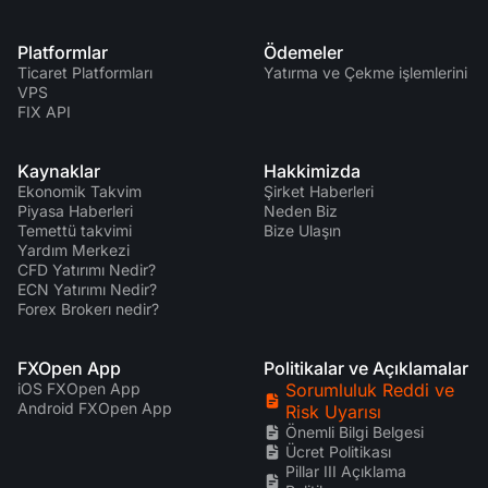
Platformlar
Ödemeler
Ticaret Platformları
Yatırma ve Çekme işlemlerini
VPS
FIX API
Kaynaklar
Hakkimizda
Ekonomik Takvim
Şirket Haberleri
Piyasa Haberleri
Neden Biz
Temettü takvimi
Bize Ulaşın
Yardım Merkezi
CFD Yatırımı Nedir?
ECN Yatırımı Nedir?
Forex Brokerı nedir?
FXOpen App
Politikalar ve Açıklamalar
iOS FXOpen App
Sorumluluk Reddi ve
Android FXOpen App
Risk Uyarısı
Önemli Bilgi Belgesi
Ücret Politikası
Pillar III Açıklama