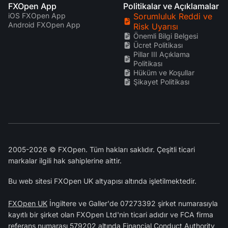
FXOpen App
Politikalar ve Açıklamalar
iOS FXOpen App
Sorumluluk Reddi ve
Android FXOpen App
Risk Uyarısı
Önemli Bilgi Belgesi
Ücret Politikası
Pillar III Açıklama
Politikası
Hüküm ve Koşullar
Şikayet Politikası
2005-2026 © FXOpen. Tüm hakları saklıdır. Çeşitli ticari
markalar ilgili hak sahiplerine aittir.
Bu web sitesi FXOpen UK altyapısı altında işletilmektedir.
FXOpen UK
İngiltere ve Galler'de 07273392 şirket numarasıyla
kayıtlı bir şirket olan FXOpen Ltd'nin ticari adıdır ve FCA firma
referans numarası
579202
altında
Financial Conduct Authority