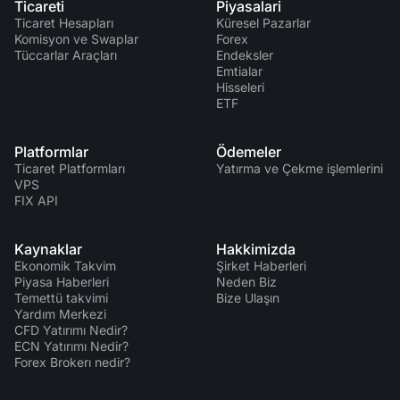
Ticareti
Piyasalari
Ticaret Hesapları
Küresel Pazarlar
Komisyon ve Swaplar
Forex
Tüccarlar Araçları
Endeksler
Emtialar
Hisseleri
ETF
Platformlar
Ödemeler
Ticaret Platformları
Yatırma ve Çekme işlemlerini
VPS
FIX API
Kaynaklar
Hakkimizda
Ekonomik Takvim
Şirket Haberleri
Piyasa Haberleri
Neden Biz
Temettü takvimi
Bize Ulaşın
Yardım Merkezi
CFD Yatırımı Nedir?
ECN Yatırımı Nedir?
Forex Brokerı nedir?