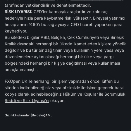
tarafından yetkilendirilir ve denetlenmektedir.
RİSK UYARISI:
CFD'ler karmaşık araçlardır ve kaldıraç
nedeniyle hızla para kaybetme riski yüksektir. Bireysel yatırımcı
hesaplarının %60'ı bu sağlayıcıyla CFD ticareti yaparken para
kaybediyor.
Bu sitedeki bilgiler ABD, Belçika, Çek Cumhuriyeti veya Birleşik
Krallık dışındaki herhangi bir ülkede ikamet eden kişilere yönelik
değildir ve bu tür bir dağıtımın veya kullanımın yerel yasa veya
düzenlemelere aykırı olacağı herhangi bir ülke veya yargı
bölgesindeki herhangi bir kişiye dağıtılması veya kullanılması
amaçlanmamıştır.
FXOpen UK ile herhangi bir işlem yapmadan önce, lütfen bu
siteden indirebileceğiniz veya ofisimizle iletişime geçerek basılı
kopya olarak edinebileceğiniz
Hüküm ve Koşullar
ile
Sorumluluk
Reddi ve Risk Uyarısı’nı
okuyun.
Gizlilik
Hükümler (Belgeler)
AML