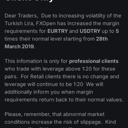
MT4
iOS FXOpen App
VPS
Haberler ve Analizler
Hisseleri
Şirket Haberleri
MT5
Android FXOpen App
FIX API
Dear Traders, Due to increasing volatility of the
Temettü Takvimi
ETF
Turkish Lira, FXOpen has increased the margin
Neden Biz
Karşılaştırma
requirements for
EURTRY
and
USDTRY
up to
5
Yardım Merkezi
Bize Ulaşın
times their normal level starting from
28th
CFD Yatırımı Nedir?
March 2019
.
ECN Yatırımı Nedir?
This infomation is only for
professional clients
who trade with leverage above 1:20 for these
Forex Brokerı nedir?
pairs. For Retail clients there is no change and
leverage will continue to be 1:20 We will
additionally inform you when margin
requirements return back to their normal values.
Please, remember, that abnormal market
conditions increase the risk of slippage. Kind