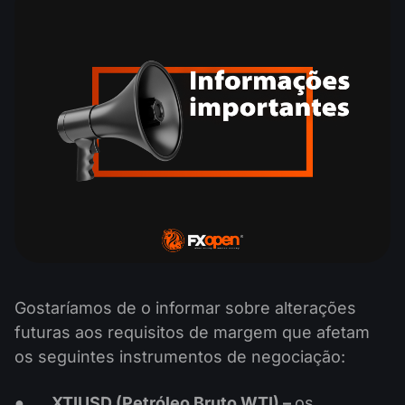
Calendário de dividendos
Ações
Por que nós?
PAMM ECN
Concursos Forex
Fórum Forex
Criptomoedas
História
Masters e Seguidores
Centro de ajuda
Contate-nos
O que é negociação de CFDs?
O que é negociação ECN?
O que é um corretor Forex?
Gostaríamos de o informar sobre alterações
futuras aos requisitos de margem que afetam
os seguintes instrumentos de negociação:
●
XTIUSD (Petróleo Bruto WTI) –
os