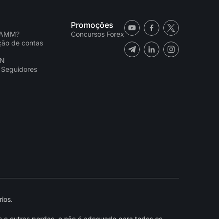
Promoções
PAMM?
Concursos Forex
ação de contas
CN
 Seguidores
ios.
s e outras perdas, e não é adequado para todos os