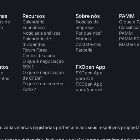
mas
Recursos
Sobre nós
PAMM
as de
Calendário
Notícias da
O que é 
ão
Econômico
empresa
Classific
Notícias e análises
Por que nós?
PAMM
Calendário de
História
PAMM E
dividendos
Contate-nos
Masters e
Fórum Forex
Parceria
Centro de ajuda
O que é negociação
tos
FXOpen App
ECN?
O que é negociação
 e
FXOpen App
de CFDs?
ntos
para iOS
O que é um corretor
FXOpen App
Forex?
para Android
várias marcas registadas pertencem aos seus respetivos proprietár
 riscos substanciais, incluindo a possível perda completa de fundo