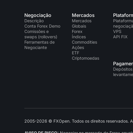
Negociação
Mercados
Platafor
Descrição
Mercados
Plataform
Conta Forex Demo
Globais
negociaç
Comissões e
Forex
VPS
swaps (rollovers)
Índices
API FIX
Ferramentas de
Commodities
Negociante
Ações
ETF
Criptomoedas
Pagamen
Depósitos
levantame
2005-2026 © FXOpen. Todos os direitos reservados. As 
AVISO DE RISCO:
Negociar no mercado de Forex envolve