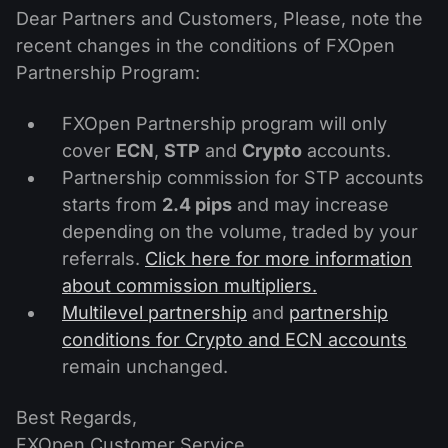
Calendário de dividendos
Ações
Dear Partners and Customers, Please, note the
Por que nós?
PAMM ECN
Concursos Forex
recent changes in the conditions of FXOpen
Fórum Forex
Criptomoedas
Partnership Program:
História
Masters e Seguidores
Centro de ajuda
Contate-nos
FXOpen Partnership program will only
O que é negociação de CFDs?
cover
ECN
,
STP
and
Crypto
accounts.
Partnership commission for STP accounts
O que é negociação ECN?
starts from
2.4 pips
and may increase
depending on the volume, traded by your
O que é um corretor Forex?
referrals.
Click here for more information
about commission multipliers.
Multilevel partnership
and
partnership
conditions for Crypto and ECN accounts
remain unchanged.
Best Regards,
FXOpen Customer Service