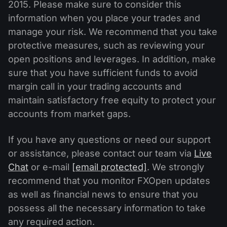
Calendário de dividendos
2015. Please make sure to consider this
Ações
Por que nós?
information when you place your trades and
PAMM ECN
Concursos Forex
Fórum Forex
Criptomoedas
manage your risk. We recommend that you take
História
Masters e Seguidores
protective measures, such as reviewing your
Centro de ajuda
open positions and leverages. In addition, make
Contate-nos
sure that you have sufficient funds to avoid
O que é negociação de CFDs?
margin call in your trading accounts and
O que é negociação ECN?
maintain satisfactory free equity to protect your
accounts from market gaps.
O que é um corretor Forex?
If you have any questions or need our support
or assistance, please contact our team via
Live
Chat
or e-mail
[email protected]
. We strongly
recommend that you monitor FXOpen updates
as well as financial news to ensure that you
possess all the necessary information to take
any required action.