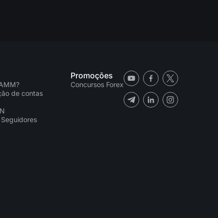
Promoções
PAMM?
Concursos Forex
ação de contas
CN
 Seguidores