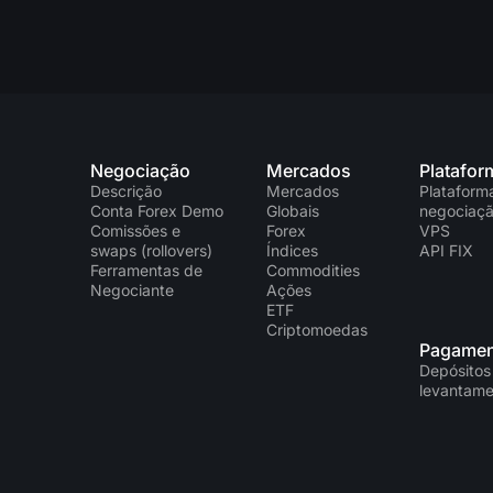
Negociação
Mercados
Platafor
Descrição
Mercados
Plataform
Conta Forex Demo
Globais
negociaç
Comissões e
Forex
VPS
swaps (rollovers)
Índices
API FIX
Ferramentas de
Commodities
Negociante
Ações
ETF
Criptomoedas
Pagamen
Depósitos
levantame