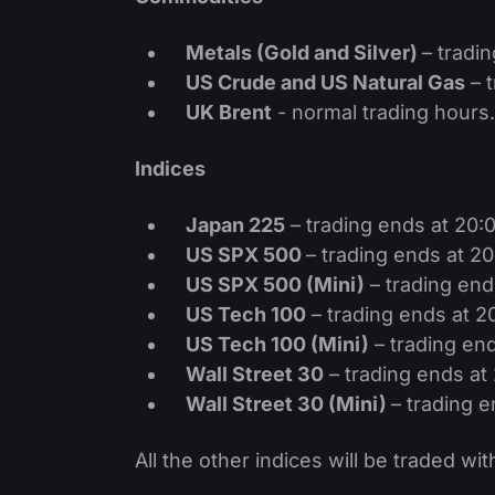
Metals (Gold and Silver)
– tradi
US Crude and US Natural Gas
– 
UK Brent
- normal trading hours.
Indices
Japan 225
– trading ends at 20
US SPX 500
– trading ends at 2
US SPX 500 (Mini)
– trading en
US Tech 100
– trading ends at 
US Tech 100 (Mini)
– trading en
Wall Street 30
– trading ends a
Wall Street 30 (Mini)
– trading 
All the other indices will be traded wi