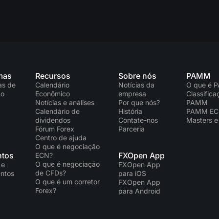
mas
Recursos
Sobre nós
PAMM
as de
Calendário
Notícias da
O que é 
ão
Econômico
empresa
Classific
Notícias e análises
Por que nós?
PAMM
Calendário de
História
PAMM E
dividendos
Contate-nos
Masters e
Fórum Forex
Parceria
Centro de ajuda
O que é negociação
tos
FXOpen App
ECN?
O que é negociação
 e
FXOpen App
de CFDs?
ntos
para iOS
O que é um corretor
FXOpen App
Forex?
para Android