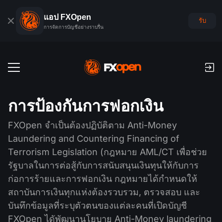
แอป FXOpen
รับ
การจัดการบัญชีอย่างราบรื่น
บัญชีเทรด
การป้องกันการฟอกเงิน
บัญชีฟอเร็กซ์เดโม
ตลาดโลก
FXOpen จำเป็นต้องปฏิบัติตาม Anti-Money
ค่าคอมมิชชั่นและสว๊อป
ฟอเร็กซ์
Laundering and Countering Financing of
แพลตฟอร์มเทรด
การชำระเงิน
Terrorism Legislation (กฎหมาย AML/CT เพื่อช่วย
ดัชนี
รัฐบาลในการต่อสู้กับการสนับสนุนเงินทุนให้กับการ
TickTrader
FXOpen App
การฝากเงินและถอนเงิน
PAMM
ก่อการร้ายและการฟอกเงิน กฎหมายได้กำหนดให้
ปฏิทินเศรษฐกิจ
สินค้าโภคภัณฑ์
สถาบันการเงินทุกแห่งต้องรวบรวม, ตรวจสอบ และ
การเปรียบเทียบ
iOS FXOpen App
VPS
การจัดอันดับบัญชี PAMM
เครื่องมือของเทรดเดอร์
ข่าวสารและการวิเคราะห์
บันทึกข้อมูลที่ระบุตัวตนของแต่ละคนที่เปิดบัญชี
ยหุ้น
ข่าวบริษัท
Android FXOpen App
FIX API
FXOpen ไดัพัฒนานโยบาย Anti-Money laundering
PAMM คืออะไร?
โปรโมชั่น