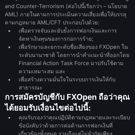
ปฏิทินเงินปันผล
ETF
and Counter-Terrorism (ต่อไปนี้เรียกว่า – นโยบาย
ทำไมเรา?
PAMM ECN
การแข่งขันฟอเร็กซ์
AML) ภายในตามการประเมินความเสี่ยงเพื่อให้บรรลุ
ฟอรั่มฟอเร็กซ์
สกุลเงินดิจิตอล
ประวัติศาสตร์
ตามกฎหมาย AML/CFT ประกอบไปด้วย:
Masters และ Followers
ศูนย์ช่วยเหลือ
เพื่อตรวจจับและยับยั้งการฟอกเงินและการ
ติดต่อเรา
จัดหาเงินทุนของการก่อการร้าย;
การเทรด CFD คืออะไร?
เพื่อรักษาและยกระดับชื่อเสียงของ FXOpen ใน
ระดับนานาชาติ โดยการนำคำแนะนำที่ออกโดย
การเทรด ECN คืออะไร?
Financial Action Task Force มาปรับใช้ตาม
ความเหมาะสม และ
โบรกเกอร์ฟอเร็กซ์คืออะไร?
เพื่อสร้างความมั่นใจในระบบการเงินให้กับ
สาธารณะ
การสมัครบัญชีกับ FXOpen ถือว่าคุณ
ได้ยอมรับเงื่อนไขต่อไปนี้:
คุณรับรองว่าคุณปฏิบัติตามกฎหมายและระเบียบ
ข้อบังคับว่าด้วยการต่อต้านการฟอกเงินที่
เกี่ยวข้องทั้งหมด รวมถึงแต่ไม่จำกัดเพียง