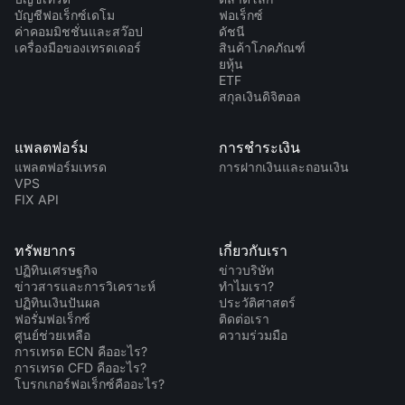
บัญชีฟอเร็กซ์เดโม
ฟอเร็กซ์
ค่าคอมมิชชั่นและสว๊อป
ดัชนี
เครื่องมือของเทรดเดอร์
สินค้าโภคภัณฑ์
ยหุ้น
ETF
สกุลเงินดิจิตอล
แพลตฟอร์ม
การชำระเงิน
แพลตฟอร์มเทรด
การฝากเงินและถอนเงิน
VPS
FIX API
ทรัพยากร
เกี่ยวกับเรา
ปฏิทินเศรษฐกิจ
ข่าวบริษัท
ข่าวสารและการวิเคราะห์
ทำไมเรา?
ปฏิทินเงินปันผล
ประวัติศาสตร์
ฟอรั่มฟอเร็กซ์
ติดต่อเรา
ศูนย์ช่วยเหลือ
ความร่วมมือ
การเทรด ECN คืออะไร?
การเทรด CFD คืออะไร?
โบรกเกอร์ฟอเร็กซ์คืออะไร?