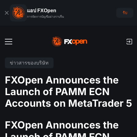
แอป FXOpen
รับ
การจัดการบัญชีอย่างราบรื่น
บัญชีเทรด
ข่าวสารของบริษัท
บัญชีฟอเร็กซ์เดโม
ตลาดโลก
FXOpen Announces the
ค่าคอมมิชชั่นและสว๊อป
ฟอเร็กซ์
Launch of PAMM ECN
แพลตฟอร์มเทรด
การชำระเงิน
ดัชนี
Accounts on MetaTrader 5
TickTrader
FXOpen App
การฝากเงินและถอนเงิน
PAMM
ปฏิทินเศรษฐกิจ
สินค้าโภคภัณฑ์
การเปรียบเทียบ
iOS FXOpen App
VPS
การจัดอันดับบัญชี PAMM
เครื่องมือของเทรดเดอร์
FXOpen Announces the
ข่าวสารและการวิเคราะห์
ยหุ้น
ข่าวบริษัท
Android FXOpen App
FIX API
Launch of PAMM ECN
PAMM คืออะไร?
โปรโมชั่น