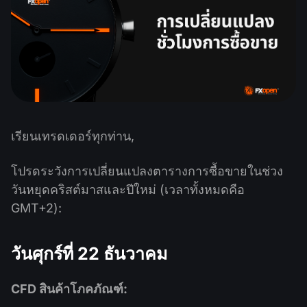
ปฏิทินเงินปันผล
ETF
ทำไมเรา?
PAMM ECN
การแข่งขันฟอเร็กซ์
ฟอรั่มฟอเร็กซ์
สกุลเงินดิจิตอล
ประวัติศาสตร์
Masters และ Followers
ศูนย์ช่วยเหลือ
ติดต่อเรา
การเทรด CFD คืออะไร?
การเทรด ECN คืออะไร?
เรียนเทรดเดอร์ทุกท่าน,
โบรกเกอร์ฟอเร็กซ์คืออะไร?
โปรดระวังการเปลี่ยนแปลงตารางการซื้อขายในช่วง
วันหยุดคริสต์มาสและปีใหม่ (เวลาทั้งหมดคือ
GMT+2):
วันศุกร์ที่ 22 ธันวาคม
CFD สินค้าโภคภัณฑ์: