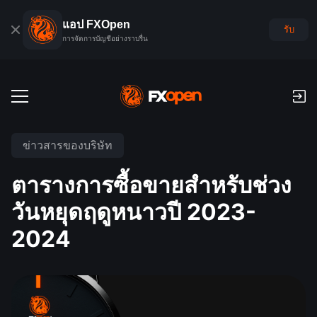
แอป FXOpen
รับ
การจัดการบัญชีอย่างราบรื่น
บัญชีเทรด
ข่าวสารของบริษัท
บัญชีฟอเร็กซ์เดโม
ตลาดโลก
ตารางการซื้อขายสำหรับช่วง
ค่าคอมมิชชั่นและสว๊อป
ฟอเร็กซ์
วันหยุดฤดูหนาวปี 2023-
แพลตฟอร์มเทรด
การชำระเงิน
ดัชนี
2024
TickTrader
FXOpen App
การฝากเงินและถอนเงิน
PAMM
ปฏิทินเศรษฐกิจ
สินค้าโภคภัณฑ์
การเปรียบเทียบ
iOS FXOpen App
VPS
การจัดอันดับบัญชี PAMM
เครื่องมือของเทรดเดอร์
ข่าวสารและการวิเคราะห์
ยหุ้น
ข่าวบริษัท
Android FXOpen App
FIX API
PAMM คืออะไร?
โปรโมชั่น