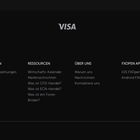
N
RESSOURCEN
ÜBER UNS
FXOPEN A
szahlungen
Wirtschafts-Kalender
Warum uns
iOS FXOpe
Marktnachrichten
Nachrichten
Android FX
Was ist CFD-Handel?
Kontaktiere uns
Was ist ECN-Handel?
Was ist ein Forex-
Broker?