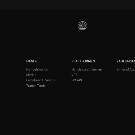
HANDEL
PLATTFORMEN
ZAHLUNGE
Handelskonten
Handelsplattformen
Ein-und Au
Märkte
VPS
Gebühren & Swaps
FIX API
Trader-Tools