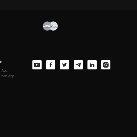
PP
n App
Open App