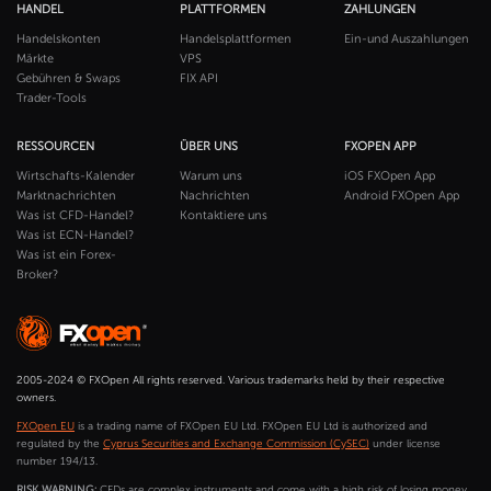
HANDEL
PLATTFORMEN
ZAHLUNGEN
Handelskonten
Handelsplattformen
Ein-und Auszahlungen
Märkte
VPS
Gebühren & Swaps
FIX API
Trader-Tools
RESSOURCEN
ÜBER UNS
FXOPEN APP
Wirtschafts-Kalender
Warum uns
iOS FXOpen App
Marktnachrichten
Nachrichten
Android FXOpen App
Was ist CFD-Handel?
Kontaktiere uns
Was ist ECN-Handel?
Was ist ein Forex-
Broker?
2005-2024 © FXOpen All rights reserved. Various trademarks held by their respective
owners.
FXOpen EU
is a trading name of FXOpen EU Ltd. FXOpen EU Ltd is authorized and
regulated by the
Cyprus Securities and Exchange Commission (CySEC)
under license
number 194/13.
RISK WARNING:
CFDs are complex instruments and come with a high risk of losing money