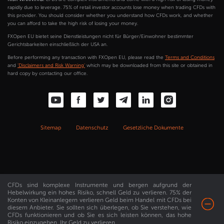
rapidly due to leverage. 75% of retail investor accounts lose money when trading CFDs with
this provider. You should consider whether you understand how CFDs work, and whether
you can afford to take the high risk of losing your money.
FXOpen EU bietet seine Dienstleistungen nicht für Bürger/Einwohner bestimmter
Gerichtsbarkeiten einschließlich der USA an.
Before performing any transaction with FXOpen EU, please read the
Terms and Conditions
and
'Disclaimers and Risk Warning'
which may be downloaded from this site or obtained in
hard copy by contacting our office.
Sitemap
Datenschutz
Gesetzliche Dokumente
CFDs sind komplexe Instrumente und bergen aufgrund der
Hebelwirkung ein hohes Risiko, schnell Geld zu verlieren. 75% der
Konten von Kleinanlegern verlieren Geld beim Handel mit CFDs bei
diesem Anbieter. Sie sollten sich überlegen, ob Sie verstehen, wie
CFDs funktionieren und ob Sie es sich leisten können, das hohe
Risiko einzugehen, Ihr Geld zu verlieren.