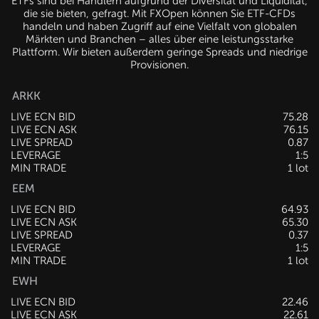
ETFs sind bei Händlern aufgrund der Diversität und Liquidität,
die sie bieten, gefragt. Mit FXOpen können Sie ETF-CFDs
handeln und haben Zugriff auf eine Vielfalt von globalen
Märkten und Branchen – alles über eine leistungsstarke
Plattform. Wir bieten außerdem geringe Spreads und niedrige
Provisionen.
ARKK
LIVE ECN BID
75.28
LIVE ECN ASK
76.15
LIVE SPREAD
0.87
LEVERAGE
1:5
MIN TRADE
1 lot
EEM
LIVE ECN BID
64.93
LIVE ECN ASK
65.30
LIVE SPREAD
0.37
LEVERAGE
1:5
MIN TRADE
1 lot
EWH
LIVE ECN BID
22.46
LIVE ECN ASK
22.61