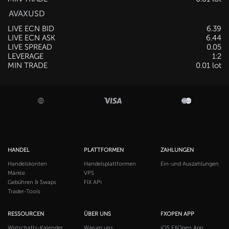
AVAXUSD
LIVE ECN BID
6.39
LIVE ECN ASK
6.44
LIVE SPREAD
0.05
LEVERAGE
1:2
MIN TRADE
0.01 lot
HANDEL
PLATTFORMEN
ZAHLUNGEN
Handelskonten
Handelsplattformen
Ein-und Auszahlungen
Märkte
VPS
Gebühren & Swaps
FIX API
Trader-Tools
RESSOURCEN
ÜBER UNS
FXOPEN APP
Wirtschafts-Kalender
Warum uns
iOS FXOpen App