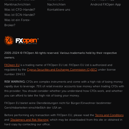
Marktnachrichten
Nachrichten
Android FXOpen App
Was ist CFD-Handel?
Kontaktiere uns
Was ist ECN-Handel?
Was ist ein Forex-
Broker?
2005-2024 © FXOpen All rights reserved. Various trademarks held by their respective
owners.
FXOpen EU
is a trading name of FXOpen EU Ltd. FXOpen EU Ltd is authorized and
regulated by the
Cyprus Securities and Exchange Commission (CySEC)
under license
number 194/13.
RISK WARNING:
CFDs are complex instruments and come with a high risk of losing money
rapidly due to leverage. 75% of retail investor accounts lose money when trading CFDs with
this provider. You should consider whether you understand how CFDs work, and whether
you can afford to take the high risk of losing your money.
FXOpen EU bietet seine Dienstleistungen nicht für Bürger/Einwohner bestimmter
Gerichtsbarkeiten einschließlich der USA an.
Before performing any transaction with FXOpen EU, please read the
Terms and Conditions
and
'Disclaimers and Risk Warning'
which may be downloaded from this site or obtained in
hard copy by contacting our office.