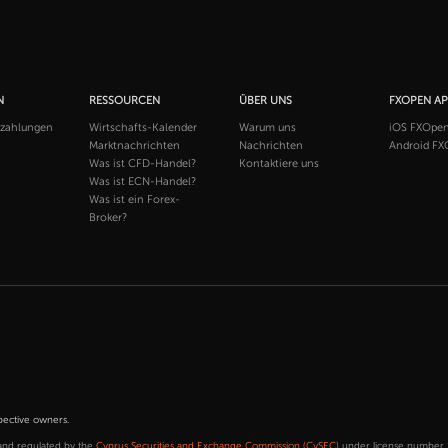
N
RESSOURCEN
ÜBER UNS
FXOPEN A
szahlungen
Wirtschafts-Kalender
Warum uns
iOS FXOpe
Marktnachrichten
Nachrichten
Android FX
Was ist CFD-Handel?
Kontaktiere uns
Was ist ECN-Handel?
Was ist ein Forex-
Broker?
pective owners.
and regulated by the
Cyprus Securities and Exchange Commission (CySEC)
under license number 