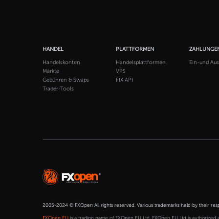
HANDEL
PLATTFORMEN
ZAHLUNGE
Handelskonten
Handelsplattformen
Ein-und Au
Märkte
VPS
Gebühren & Swaps
FIX API
Trader-Tools
2005-2024 © FXOpen All rights reserved. Various trademarks held by their res
FXOpen EU
is a trading name of FXOpen EU Ltd. FXOpen EU Ltd is authorized 