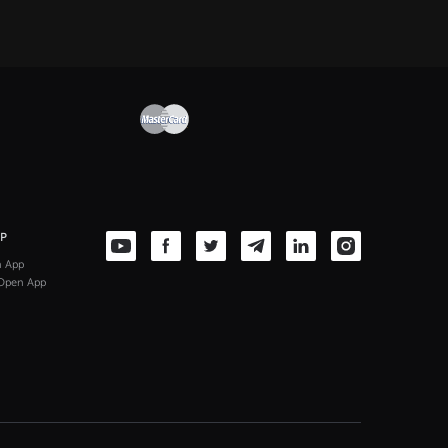
PP
n App
Open App