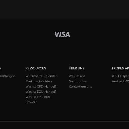
N
RESSOURCEN
ÜBER UNS
FXOPEN A
szahlungen
Wirtschafts-Kalender
Warum uns
iOS FXOpe
Marktnachrichten
Nachrichten
Android FX
Was ist CFD-Handel?
Kontaktiere uns
Was ist ECN-Handel?
Was ist ein Forex-
Broker?