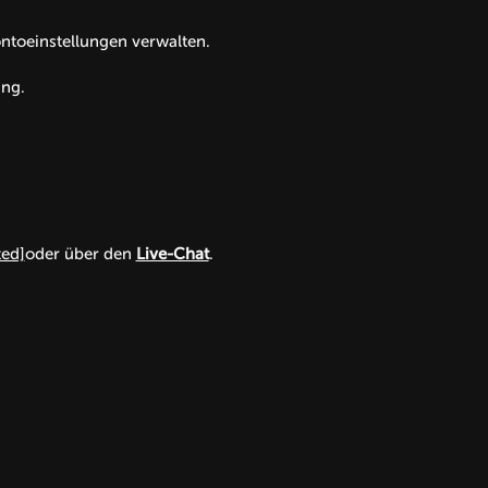
ontoeinstellungen verwalten.
ung.
ted]
oder über den
Live-Chat
.