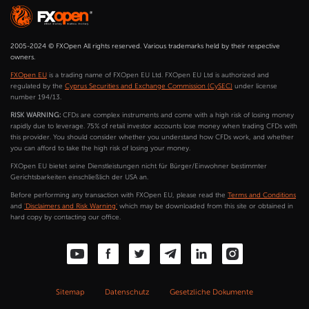
2005-2024 © FXOpen All rights reserved. Various trademarks held by their respective
owners.
FXOpen EU
is a trading name of FXOpen EU Ltd. FXOpen EU Ltd is authorized and
regulated by the
Cyprus Securities and Exchange Commission (CySEC)
under license
number 194/13.
RISK WARNING:
CFDs are complex instruments and come with a high risk of losing money
rapidly due to leverage. 75% of retail investor accounts lose money when trading CFDs with
this provider. You should consider whether you understand how CFDs work, and whether
you can afford to take the high risk of losing your money.
FXOpen EU bietet seine Dienstleistungen nicht für Bürger/Einwohner bestimmter
Gerichtsbarkeiten einschließlich der USA an.
Before performing any transaction with FXOpen EU, please read the
Terms and Conditions
and
'Disclaimers and Risk Warning'
which may be downloaded from this site or obtained in
hard copy by contacting our office.
Sitemap
Datenschutz
Gesetzliche Dokumente