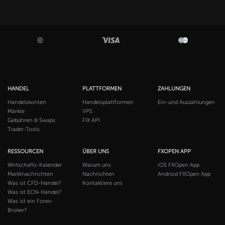
HANDEL
PLATTFORMEN
ZAHLUNGEN
Handelskonten
Handelsplattformen
Ein-und Auszahlungen
Märkte
VPS
Gebühren & Swaps
FIX API
Trader-Tools
RESSOURCEN
ÜBER UNS
FXOPEN APP
Wirtschafts-Kalender
Warum uns
iOS FXOpen App
Marktnachrichten
Nachrichten
Android FXOpen App
Was ist CFD-Handel?
Kontaktiere uns
Was ist ECN-Handel?
Was ist ein Forex-
Broker?